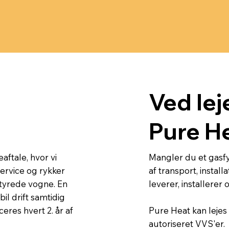
Ved lej
Pure H
aftale, hvor vi
Mangler du et gasfy
service og rykker
af transport, instal
tyrede vogne. En
leverer, installerer
bil drift samtidig
eres hvert 2. år af
Pure Heat kan lejes 
autoriseret VVS'er.